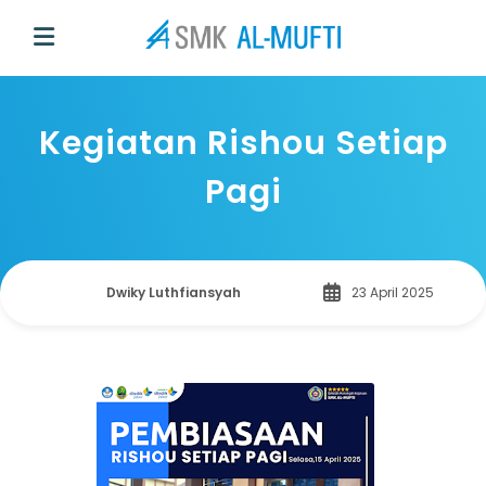
Kegiatan Rishou Setiap
Pagi
Dwiky Luthfiansyah
23 April 2025