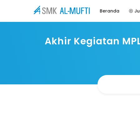
Beranda
⦿ Ju
Akhir Kegiatan MP