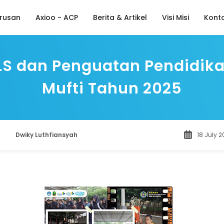
rusan
Axioo - ACP
Berita & Artikel
Visi Misi
Kont
LS dan Penguatan Pendidika
Mufti Tahun 2025
Dwiky Luthfiansyah
18 July 