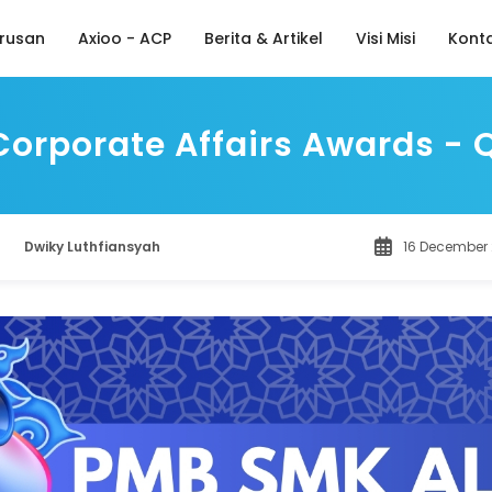
rusan
Axioo - ACP
Berita & Artikel
Visi Misi
Kont
Corporate Affairs Awards - 
Dwiky Luthfiansyah
16 December