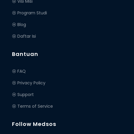
⦿ Visi Misi
⦿ Program Studi
⦿ Blog
⦿ Daftar Isi
Bantuan
⦿ FAQ
⦿ Privacy Policy
⦿ Support
⦿ Terms of Service
Follow Medsos