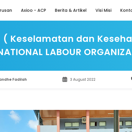
rusan
Axioo - ACP
Berita & Artikel
Visi Misi
Kont
3 ( Keselamatan dan Kesehata
NATIONAL LABOUR ORGANIZA
ndhe Fadilah
3 August 2022