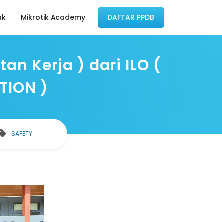
ak
Mikrotik Academy
DAFTAR PPDB
n Kerja ) dari ILO (
TION )
SAFETY