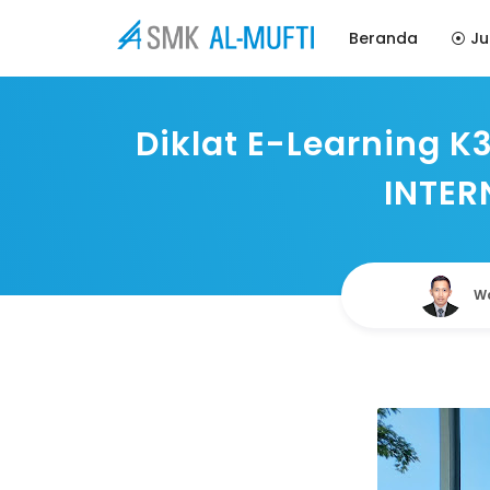
Beranda
⦿ Ju
Diklat E-Learning K
INTER
Wa