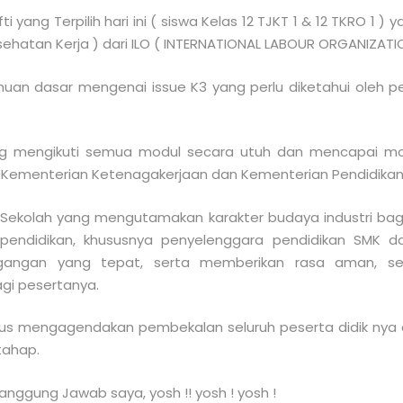
yang Terpilih hari ini ( siswa Kelas 12 TJKT 1 & 12 TKRO 1 ) 
ehatan Kerja ) dari ILO ( INTERNATIONAL LABOUR ORGANIZATIO
tahuan dasar mengenai issue K3 yang perlu diketahui oleh 
yang mengikuti semua modul secara utuh dan mencapai mo
LO, Kementerian Ketenagakerjaan dan Kementerian Pendidikan
i Sekolah yang mengutamakan karakter budaya industri bagi
endidikan, khususnya penyelenggara pendidikan SMK da
angan yang tepat, serta memberikan rasa aman, 
gi pesertanya.
rus mengagendakan pembekalan seluruh peserta didik nya ak
tahap.
nggung Jawab saya, yosh !! yosh ! yosh !