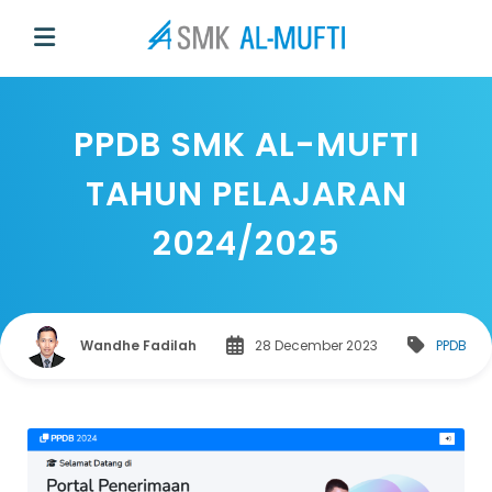
PPDB SMK AL-MUFTI
TAHUN PELAJARAN
2024/2025
Wandhe Fadilah
28 December 2023
PPDB