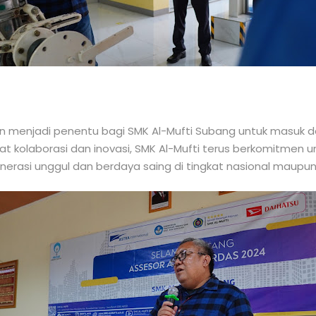
kan menjadi penentu bagi SMK Al-Mufti Subang untuk masuk
t kolaborasi dan inovasi, SMK Al-Mufti terus berkomitmen 
asi unggul dan berdaya saing di tingkat nasional maupun 