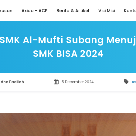
rusan
Axioo - ACP
Berita & Artikel
Visi Misi
Kont
SMK Al-Mufti Subang Menuju
SMK BISA 2024
dhe Fadilah
5 December 2024
As