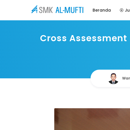
Beranda
⦿ Ju
Cross Assessment 
Wan