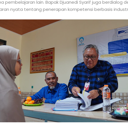
ea pembelajaran lain. Bapak Djuanedi Syarif juga berdialog d
an nyata tentang penerapan kompetensi berbasis industri d