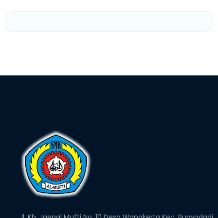
Jl. Kh. Jaenal Mufti No. 10 Desa Wanakerta Kec. Purwadadi