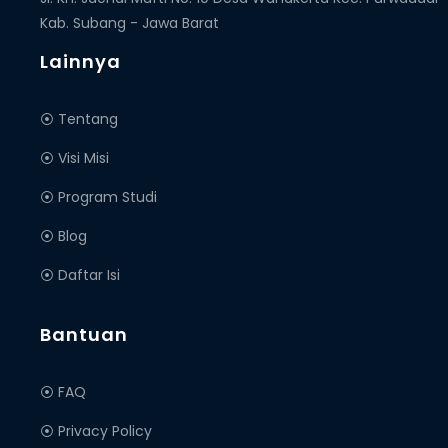
Kab. Subang - Jawa Barat
Lainnya
⦿ Tentang
⦿ Visi Misi
⦿ Program Studi
⦿ Blog
⦿ Daftar Isi
Bantuan
⦿ FAQ
⦿ Privacy Policy