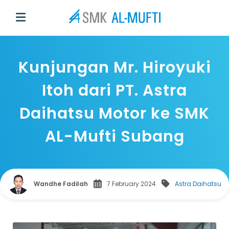
Kunjungan Mr. Hiroyuki
Itoh dari PT. Astra
Daihatsu Motor ke SMK
AL-Mufti Subang
Wandhe Fadilah
7 February 2024
Astra Daihatsu