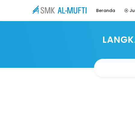
Beranda
⦿ Ju
LANGK