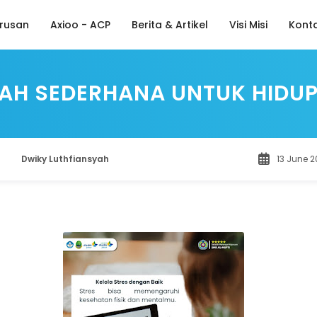
rusan
Axioo - ACP
Berita & Artikel
Visi Misi
Kont
AH SEDERHANA UNTUK HIDUP
Dwiky Luthfiansyah
13 June 