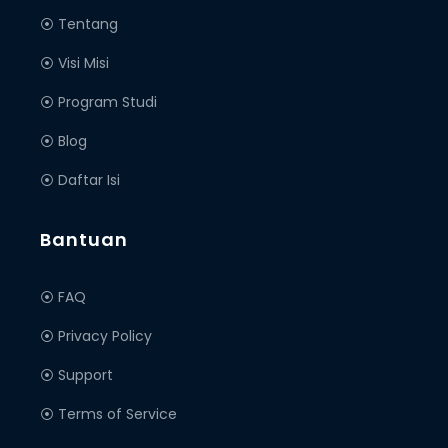
⦿ Tentang
⦿ Visi Misi
⦿ Program Studi
⦿ Blog
⦿ Daftar Isi
Bantuan
⦿ FAQ
⦿ Privacy Policy
⦿ Support
⦿ Terms of Service