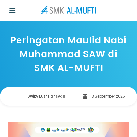
Peringatan Maulid Nabi
Muhammad SAW di
SMK AL-MUFTI
Dwiky Luthfiansyah
13 September 2025