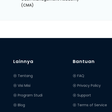
(CMA)
Lainnya
Bantuan
⦿ Tentang
⦿ FAQ
⦿ Visi Misi
⦿ Privacy Policy
⦿ Program Studi
⦿ Support
⦿ Blog
⦿ Terms of Service