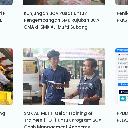
i PT.
Kunjungan BCA Pusat untuk
Penil
L-
Pengembangan SMK Rujukan BCA
PKKS
CMA di SMK AL-Mufti Subang
ang
SMK AL-MUFTI Gelar Training of
PPDB
Trainers (TOT) untuk Program BCA
PELA
Cash Management Academy