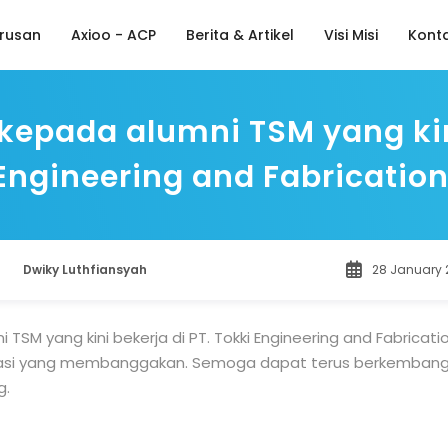
rusan
Axioo - ACP
Berita & Artikel
Visi Misi
Kont
epada alumni TSM yang kini
Engineering and Fabrication
Dwiky Luthfiansyah
28 January 
TSM yang kini bekerja di PT. Tokki Engineering and Fabricati
ikasi yang membanggakan. Semoga dapat terus berkembang, 
g.