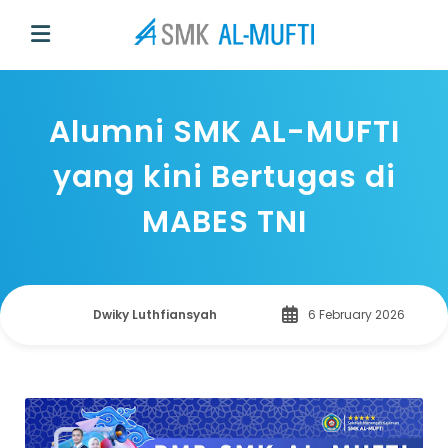
Alumni SMK AL-MUFTI
yang kini Bertugas di
MABES TNI
Dwiky Luthfiansyah
6 February 2026