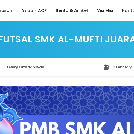
rusan
Axioo - ACP
Berita & Artikel
Visi Misi
Kont
FUTSAL SMK AL-MUFTI JUAR
Dwiky Luthfiansyah
10 February