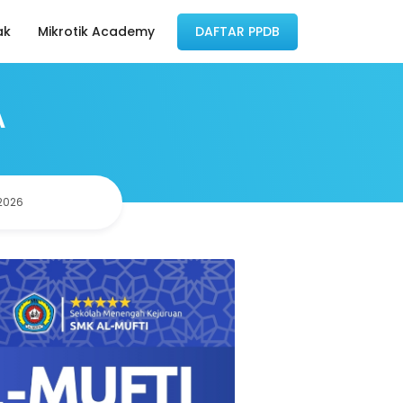
ak
Mikrotik Academy
DAFTAR PPDB
A
 2026