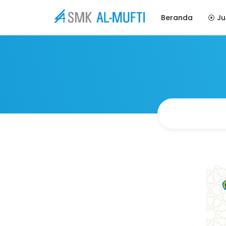
Beranda
⦿ Ju