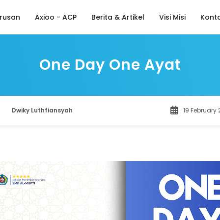
rusan
Axioo - ACP
Berita & Artikel
Visi Misi
Kont
One Day One Ayat
Dwiky Luthfiansyah
19 February