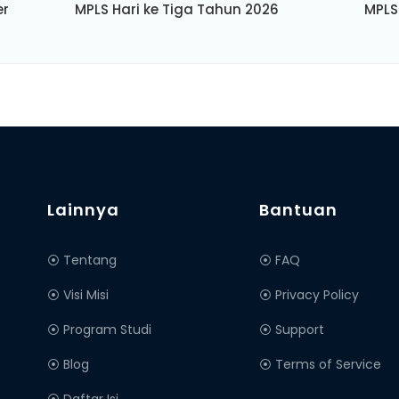
er
MPLS Hari ke Tiga Tahun 2026
MPLS
Lainnya
Bantuan
⦿ Tentang
⦿ FAQ
⦿ Visi Misi
⦿ Privacy Policy
⦿ Program Studi
⦿ Support
⦿ Blog
⦿ Terms of Service