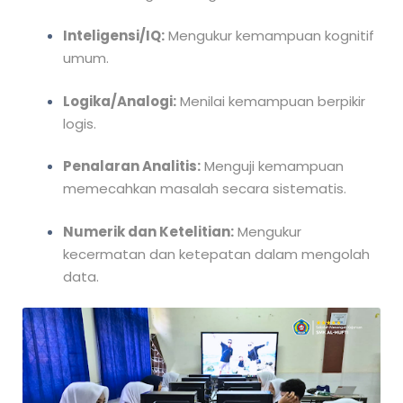
Inteligensi/IQ:
Mengukur kemampuan kognitif
umum.
Logika/Analogi:
Menilai kemampuan berpikir
logis.
Penalaran Analitis:
Menguji kemampuan
memecahkan masalah secara sistematis.
Numerik dan Ketelitian:
Mengukur
kecermatan dan ketepatan dalam mengolah
data.