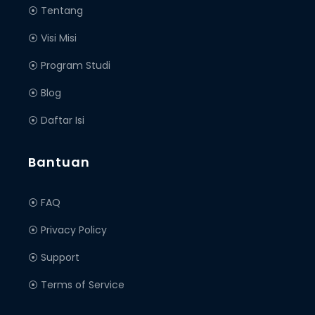
⦿ Tentang
⦿ Visi Misi
⦿ Program Studi
⦿ Blog
⦿ Daftar Isi
Bantuan
⦿ FAQ
⦿ Privacy Policy
⦿ Support
⦿ Terms of Service